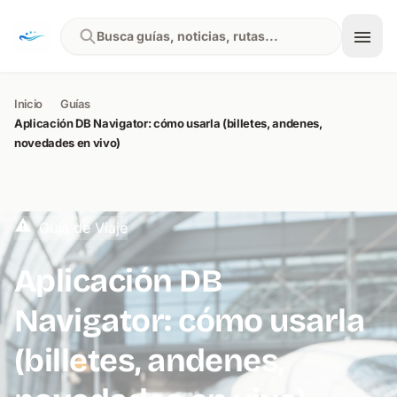
Skip to content
Busca guías, noticias, rutas...
Inicio
Guías
Aplicación DB Navigator: cómo usarla (billetes, andenes,
novedades en vivo)
Guía de Viaje
Aplicación DB
Navigator: cómo usarla
(billetes, andenes,