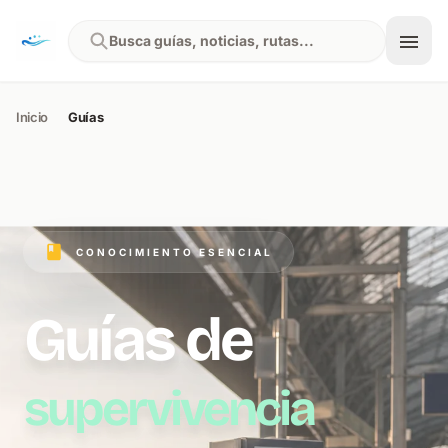
Skip to content
Busca guías, noticias, rutas...
Inicio
Guías
CONOCIMIENTO ESENCIAL
Guías de
supervivencia