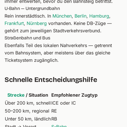
immer entwerten, bevor du den Bahnsteig betrittst.
U-Bahn — Untergrundbahn
Rein innerstädtisch. In
München
,
Berlin
,
Hamburg
,
Frankfurt
,
Nürnberg
vorhanden. Keine DB-Züge —
gehört zum jeweiligen Stadtverkehrsverbund.
Straßenbahn und Bus
Ebenfalls Teil des lokalen Nahverkehrs — getrennt
vom Bahnsystem, aber meistens über das gleiche
Ticketsystem zugänglich.
Schnelle Entscheidungshilfe
Strecke
/ Situation
Empfohlener Zugtyp
Über 200 km, schnell
ICE oder IC
50–200 km, regional
RE
Unter 50 km, ländlich
RB
Stadt → Vorort
S-Bahn