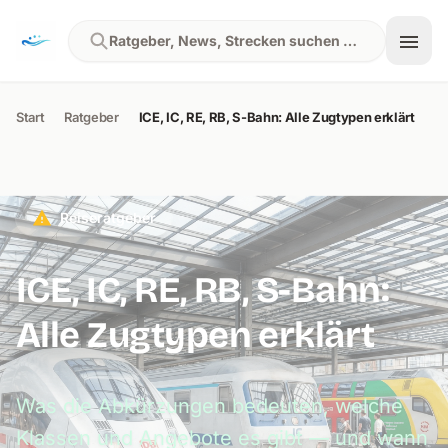
Skip to content
Ratgeber, News, Strecken suchen …
Start
Ratgeber
ICE, IC, RE, RB, S-Bahn: Alle Zugtypen erklärt
Reiseratgeber
ICE, IC, RE, RB, S-Bahn:
Alle Zugtypen erklärt
Was die Abkürzungen bedeuten, welche
Klassen und Angebote es gibt — und wann