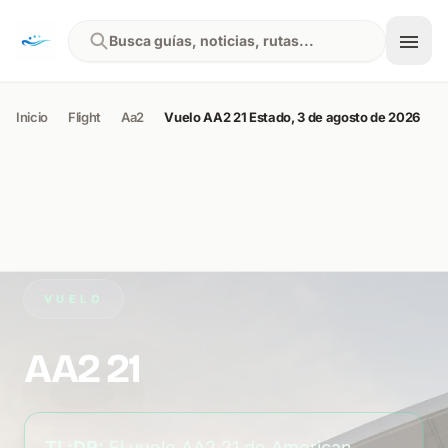
Skip to content
Busca guías, noticias, rutas...
Inicio
Flight
Aa2
Vuelo AA2 21 Estado, 3 de agosto de 2026
VUELO
AA2 21
TL;DR:
El vuelo AA2 21 de American