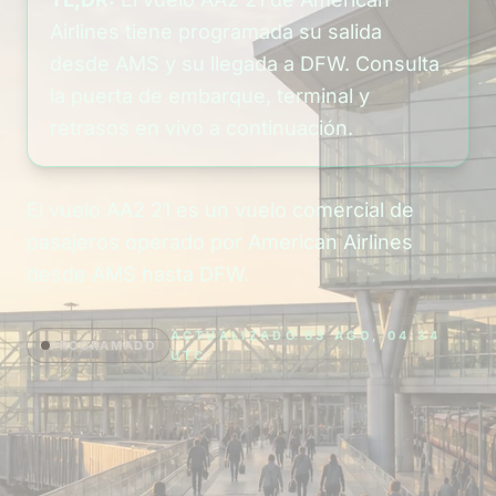
Airlines tiene programada su salida
desde AMS y su llegada a DFW. Consulta
la puerta de embarque, terminal y
retrasos en vivo a continuación.
El vuelo AA2 21 es un vuelo comercial de
pasajeros operado por American Airlines
desde AMS hasta DFW.
ACTUALIZADO 03 AGO, 04:34
PROGRAMADO
UTC