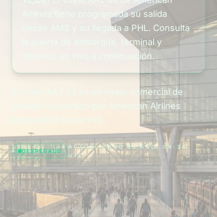
Airlines tiene programada su salida
desde AMS y su llegada a PHL. Consulta
la puerta de embarque, terminal y
retrasos en vivo a continuación.
El vuelo AA2 03 es un vuelo comercial de
pasajeros operado por American Airlines
desde AMS hasta PHL.
ACTUALIZADO 03 AGO, 04:34
DESPEGADO
UTC