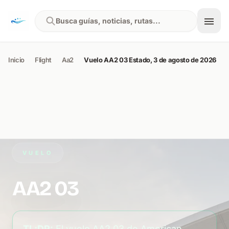
Skip to content
Busca guías, noticias, rutas...
Inicio
Flight
Aa2
Vuelo AA2 03 Estado, 3 de agosto de 2026
VUELO
AA2 03
TL;DR:
El vuelo AA2 03 de American