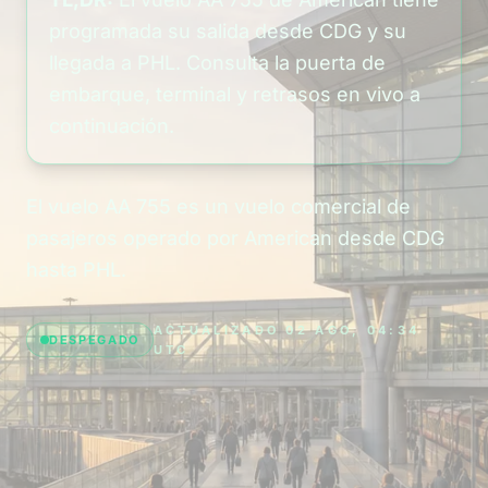
programada su salida desde CDG y su
llegada a PHL. Consulta la puerta de
embarque, terminal y retrasos en vivo a
continuación.
El vuelo AA 755 es un vuelo comercial de
pasajeros operado por American desde CDG
hasta PHL.
ACTUALIZADO 02 AGO, 04:34
DESPEGADO
UTC