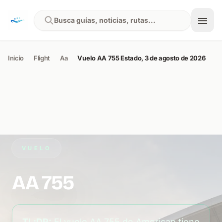
Skip to content
Busca guías, noticias, rutas...
Inicio
Flight
Aa
Vuelo AA 755 Estado, 3 de agosto de 2026
VUELO
AA 755
TL;DR:
El vuelo AA 755 de American tiene