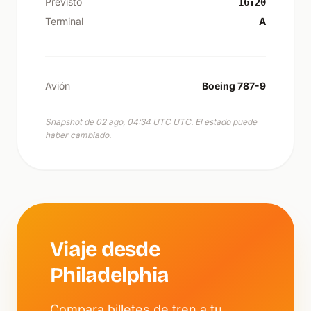
Previsto
16:20
Terminal
A
Avión
Boeing 787-9
Snapshot de 02 ago, 04:34 UTC UTC. El estado puede
haber cambiado.
Viaje desde
Philadelphia
Compara billetes de tren a tu