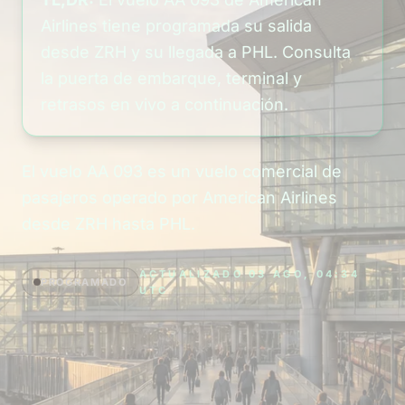
Airlines tiene programada su salida
desde ZRH y su llegada a PHL. Consulta
la puerta de embarque, terminal y
retrasos en vivo a continuación.
El vuelo AA 093 es un vuelo comercial de
pasajeros operado por American Airlines
desde ZRH hasta PHL.
ACTUALIZADO 03 AGO, 04:34
PROGRAMADO
UTC