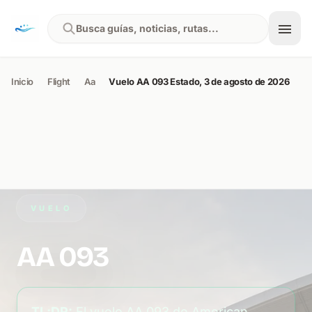
Skip to content
Busca guías, noticias, rutas...
Inicio
Flight
Aa
Vuelo AA 093 Estado, 3 de agosto de 2026
VUELO
AA 093
TL;DR:
El vuelo AA 093 de American