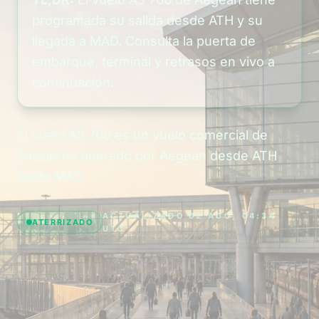
programada su salida desde ATH y su
llegada a MAD. Consulta la puerta de
embarque, terminal y retrasos en vivo a
continuación.
El vuelo A3 700 es un vuelo comercial de
pasajeros operado por Aegean desde ATH
hasta MAD.
ACTUALIZADO 02 AGO, 04:34
ATERRIZADO
UTC