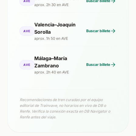
Buscar billete
AVE
aprox. 2h 30 en AVE
Valencia–Joaquín
Buscar billete
Sorolla
AVE
aprox. 1h 50 en AVE
Málaga–María
Buscar billete
Zambrano
AVE
aprox. 2h 40 en AVE
Recomendaciones de tren curadas por el equipo
editorial de Trainvave, no horarios en vivo de DB o
Renfe. Verifica la conexión exacta en DB Navigator o
Renfe antes del viaje.