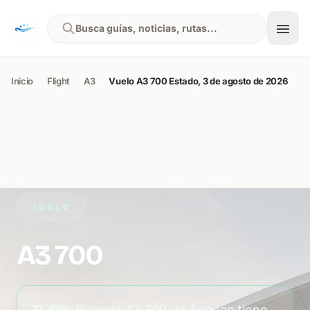
Skip to content
Busca guías, noticias, rutas...
Inicio
Flight
A3
Vuelo A3 700 Estado, 3 de agosto de 2026
VUELO
A3 700
TL;DR:
El vuelo A3 700 de Aegean tiene