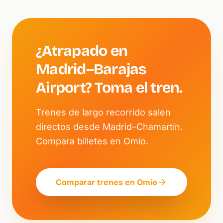
¿Atrapado en
Madrid–Barajas
Airport? Toma el tren.
Trenes de largo recorrido salen
directos desde Madrid–Chamartín.
Compara billetes en Omio.
Comparar trenes en Omio