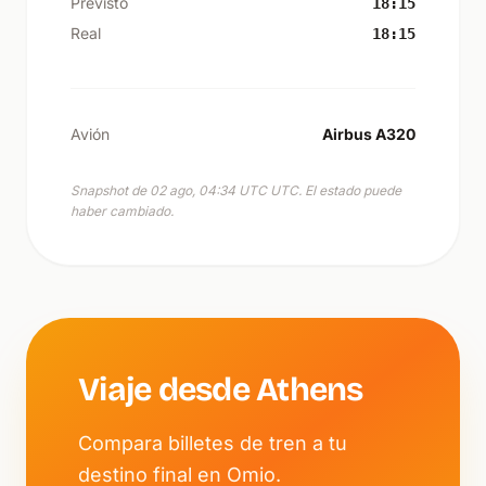
Previsto
18:15
Real
18:15
Avión
Airbus A320
Snapshot de 02 ago, 04:34 UTC UTC. El estado puede
haber cambiado.
Viaje desde Athens
Compara billetes de tren a tu
destino final en Omio.