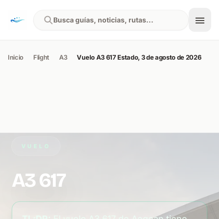
Skip to content
Busca guías, noticias, rutas...
Inicio
Flight
A3
Vuelo A3 617 Estado, 3 de agosto de 2026
VUELO
A3 617
TL;DR:
El vuelo A3 617 de Aegean tiene