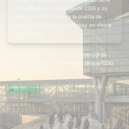
programada su salida desde CDG y su
llegada a ATH. Consulta la puerta de
embarque, terminal y retrasos en vivo a
continuación.
El vuelo A3 617 es un vuelo comercial de
pasajeros operado por Aegean desde CDG
hasta ATH.
ACTUALIZADO 02 AGO, 04:34
DESPEGADO
UTC