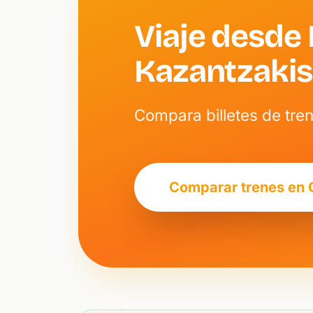
Viaje desde 
Kazantzakis
Compara billetes de tren
Comparar trenes en 