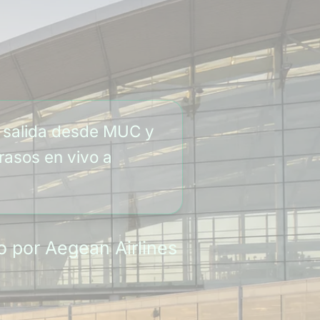
u salida desde MUC y
rasos en vivo a
o por Aegean Airlines