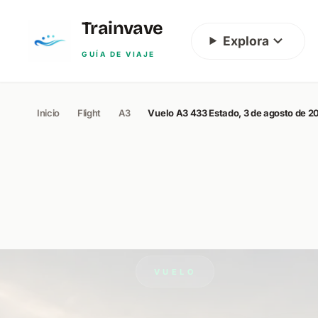
Skip to content
Trainvave
Explora
GUÍA DE VIAJE
Inicio
Flight
A3
Vuelo A3 433 Estado, 3 de agosto de 2
VUELO