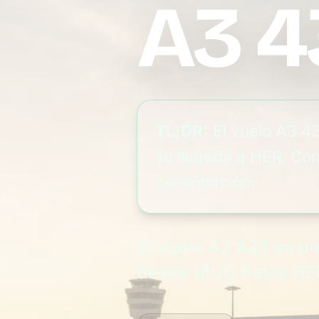
A3 4
TL;DR:
El vuelo A3 4
su llegada a HER. Con
continuación.
El vuelo A3 433 es u
desde MUC hasta HE