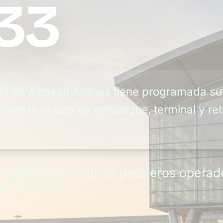
33
33 de Aegean Airlines tiene programada s
sulta la puerta de embarque, terminal y ret
n vuelo comercial de pasajeros operad
R.