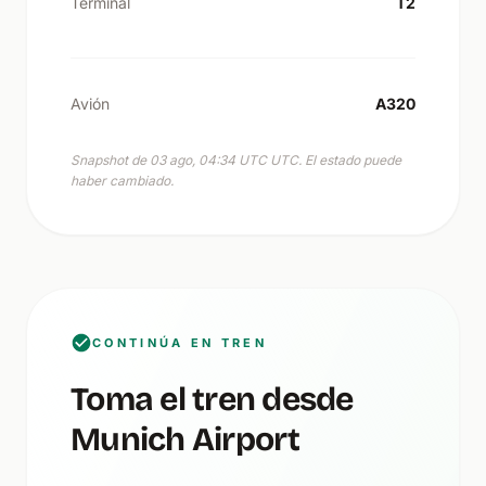
Terminal
T2
Avión
A320
Snapshot de 03 ago, 04:34 UTC UTC. El estado puede
haber cambiado.
CONTINÚA EN TREN
Toma el tren desde
Munich Airport