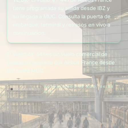
tiene programada su salida desde IBZ y
su llegada a MUC. Consulta la puerta de
embarque, terminal y retrasos en vivo a
continuación.
El vuelo 4Y 441 es un vuelo comercial de
pasajeros operado por Airbus France desde
IBZ hasta MUC.
ACTUALIZADO 03 AGO, 04:34
PROGRAMADO
UTC