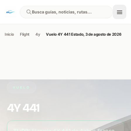
Skip to content
Busca guías, noticias, rutas...
Inicio
Flight
4y
Vuelo 4Y 441 Estado, 3 de agosto de 2026
VUELO
4Y 441
TL;DR:
El vuelo 4Y 441 de Airbus France