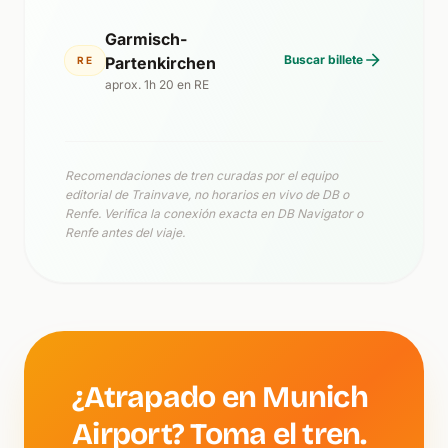
Garmisch-
Buscar billete
Partenkirchen
RE
aprox. 1h 20 en RE
Recomendaciones de tren curadas por el equipo
editorial de Trainvave, no horarios en vivo de DB o
Renfe. Verifica la conexión exacta en DB Navigator o
Renfe antes del viaje.
¿Atrapado en Munich
Airport? Toma el tren.