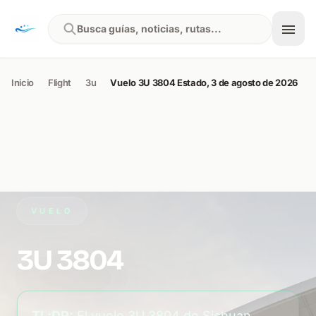
Skip to content
Busca guías, noticias, rutas...
Inicio
Flight
3u
Vuelo 3U 3804 Estado, 3 de agosto de 2026
VUELO
3U 3804
TL;DR:
El vuelo 3U 3804 de Sichuan