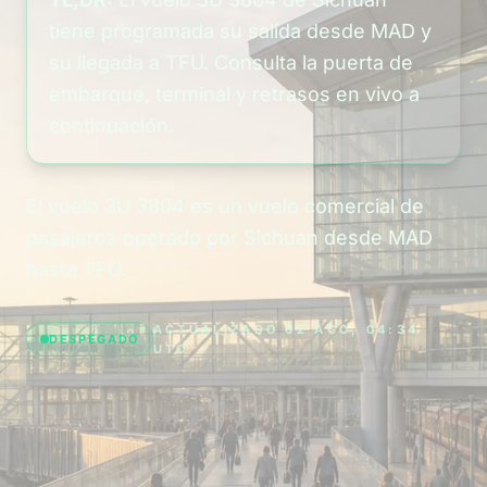
tiene programada su salida desde MAD y
su llegada a TFU. Consulta la puerta de
embarque, terminal y retrasos en vivo a
continuación.
El vuelo 3U 3804 es un vuelo comercial de
pasajeros operado por Sichuan desde MAD
hasta TFU.
ACTUALIZADO 02 AGO, 04:34
DESPEGADO
UTC