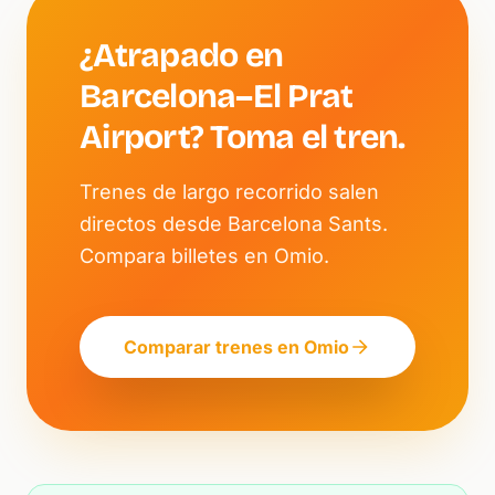
¿Atrapado en
Barcelona–El Prat
Airport? Toma el tren.
Trenes de largo recorrido salen
directos desde Barcelona Sants.
Compara billetes en Omio.
Comparar trenes en Omio