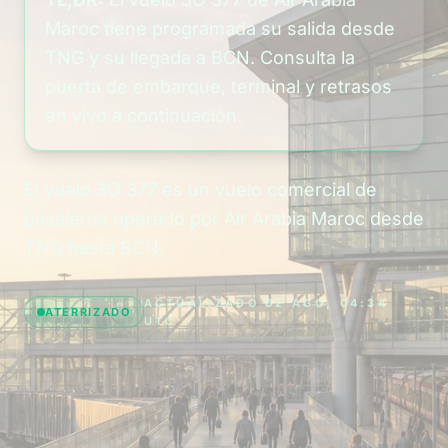
Maroc tiene programada su salida desde
TNG y su llegada a BCN. Consulta la
puerta de embarque, terminal y retrasos
en vivo a continuación.
El vuelo 3O 377 es un vuelo comercial de
pasajeros operado por Air Arabia Maroc desde
TNG hasta BCN.
ACTUALIZADO 02 AGO, 04:34
ATERRIZADO
UTC