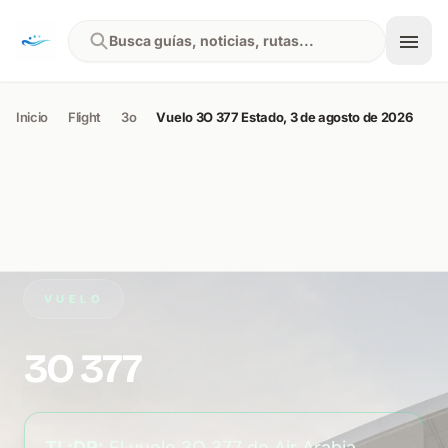
Skip to content
Busca guías, noticias, rutas...
Inicio
Flight
3o
Vuelo 3O 377 Estado, 3 de agosto de 2026
VUELO
3O 377
TL;DR:
El vuelo 3O 377 de Air Arabia