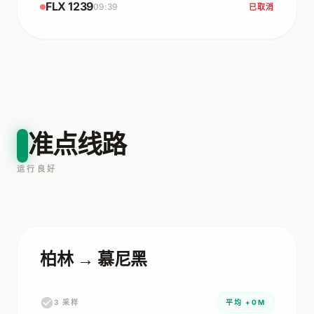
FLX 1239
09:39
已取消
准点线路
运行良好
柏林 → 慕尼黑
3 采样
平均 +0M