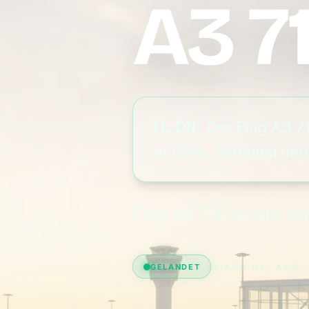
A3 7
TL;DR:
Der Flug A3 71
zu Gate, Terminal und
Flug A3 710 ist ein 
GELANDET
STAND 02. AUG.