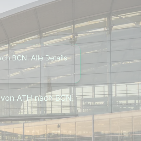
ch BCN. Alle Details
an von ATH nach BCN.