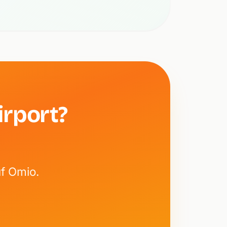
irport?
uf Omio.