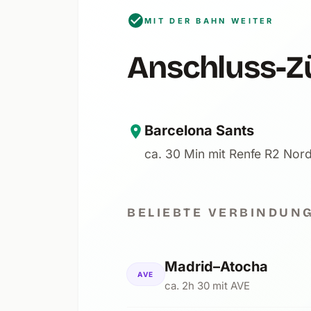
MIT DER BAHN WEITER
Anschluss-Zü
Barcelona Sants
ca. 30 Min mit Renfe R2 Nor
BELIEBTE VERBINDUN
Madrid–Atocha
AVE
ca. 2h 30 mit AVE