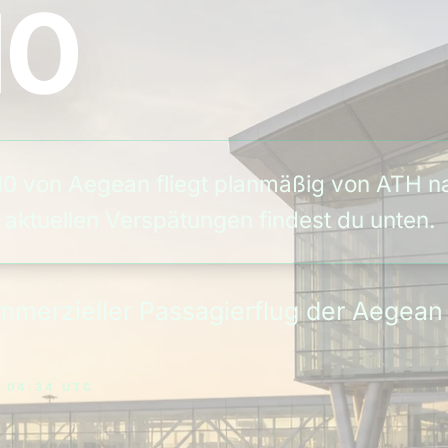
10
0 von Aegean fliegt planmäßig von ATH na
 aktuellen Verspätungen findest du unten.
kommerzieller Passagierflug der Aege
, 04:34 UTC