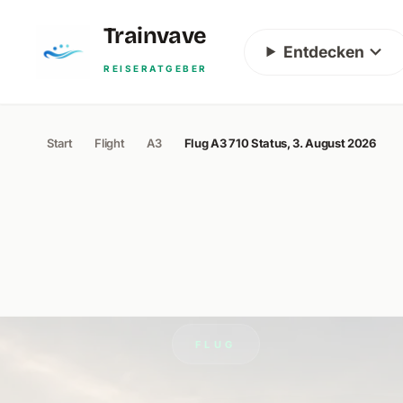
Skip to content
Trainvave
Entdecken
REISERATGEBER
Start
Flight
A3
Flug A3 710 Status, 3. August 2026
FLUG