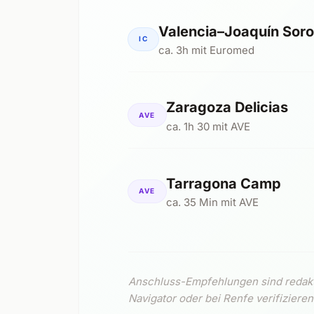
Valencia–Joaquín Soro
IC
ca. 3h mit Euromed
Zaragoza Delicias
AVE
ca. 1h 30 mit AVE
Tarragona Camp
AVE
ca. 35 Min mit AVE
Anschluss-Empfehlungen sind redakti
Navigator oder bei Renfe verifizieren