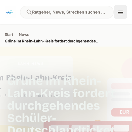
Skip to content
Ratgeber, News, Strecken suchen …
Start
News
Grüne im Rhein-Lahn-Kreis fordert durchgehendes…
BAHN-NEWS
Grüne im Rhein-
Lahn-Kreis fordert
durchgehendes
Schüler-
Deutschlandticket