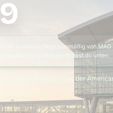
69
 von American fliegt planmäßig von MAD n
 aktuellen Verspätungen findest du unten.
ommerzieller Passagierflug der Ameri
., 04:34 UTC