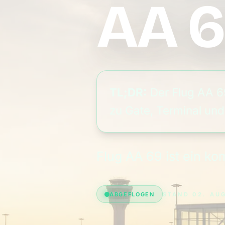
AA 
TL;DR:
Der Flug AA 69
zu Gate, Terminal und
Flug AA 69 ist ein k
ABGEFLOGEN
STAND 02. AUG