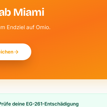
 ab Miami
um Endziel auf Omio.
eichen
? Prüfe deine EG-261-Entschädigung