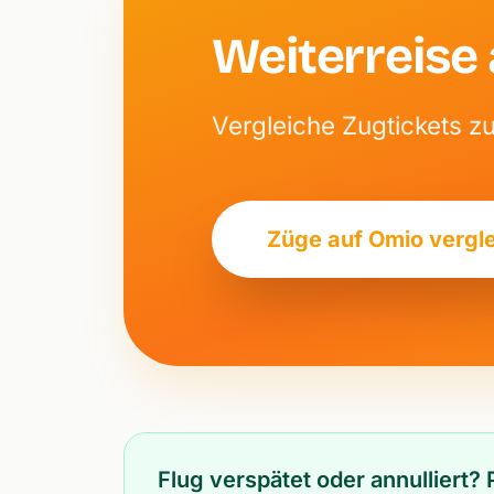
Weiterreise
Vergleiche Zugtickets z
Züge auf Omio vergl
Flug verspätet oder annulliert