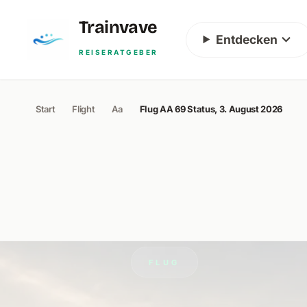
Skip to content
Trainvave
Entdecken
REISERATGEBER
Start
Flight
Aa
Flug AA 69 Status, 3. August 2026
FLUG