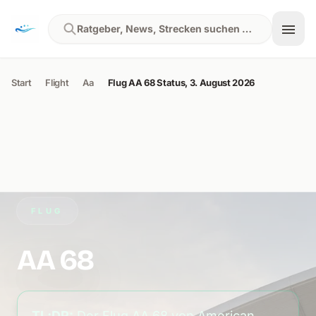
Skip to content
Ratgeber, News, Strecken suchen …
Start
Flight
Aa
Flug AA 68 Status, 3. August 2026
FLUG
AA 68
TL;DR:
Der Flug AA 68 von American