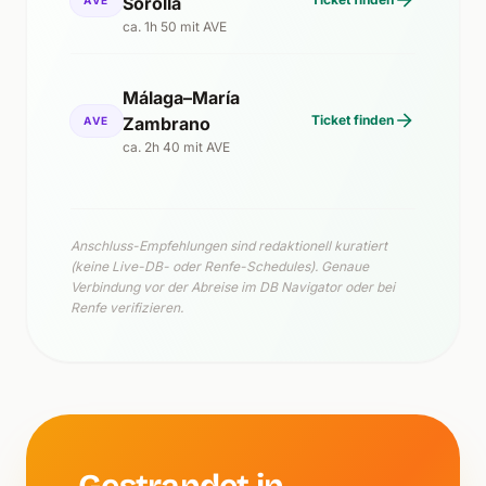
Sorolla
ca. 1h 50 mit AVE
Málaga–María
Ticket finden
Zambrano
AVE
ca. 2h 40 mit AVE
Anschluss-Empfehlungen sind redaktionell kuratiert
(keine Live-DB- oder Renfe-Schedules). Genaue
Verbindung vor der Abreise im DB Navigator oder bei
Renfe verifizieren.