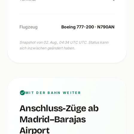
Flugzeug
Boeing 777-200 · N790AN
Snapshot von 02. Aug., 04:34 UTC UTC. Status kann
sich inzwischen geändert haben.
MIT DER BAHN WEITER
Anschluss-Züge ab
Madrid–Barajas
Airport