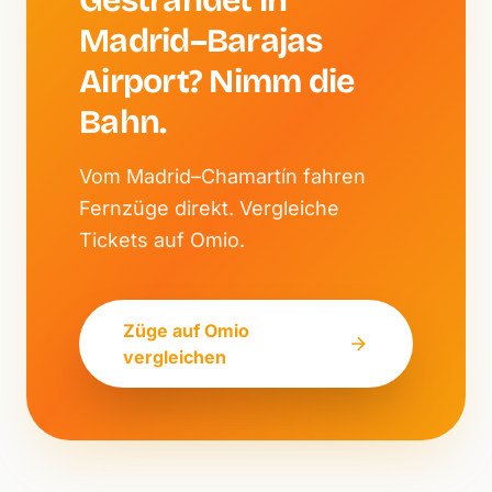
Gestrandet in
Madrid–Barajas
Airport? Nimm die
Bahn.
Vom Madrid–Chamartín fahren
Fernzüge direkt. Vergleiche
Tickets auf Omio.
Züge auf Omio
vergleichen