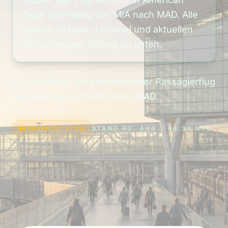
fliegt planmäßig von MIA nach MAD. Alle
Details zu Gate, Terminal und aktuellen
Verspätungen findest du unten.
Flug AA 68 ist ein kommerzieller Passagierflug
der American von MIA nach MAD.
VERSPÄTET +111M
STAND 02. AUG., 04:34 UTC