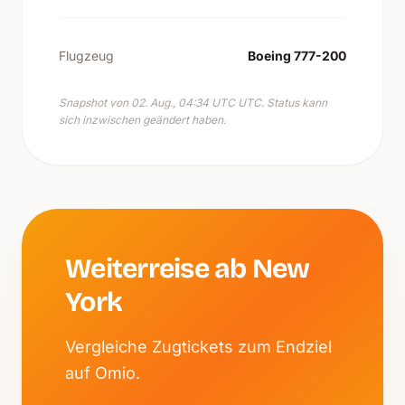
Flugzeug
Boeing 777-200
Snapshot von 02. Aug., 04:34 UTC UTC. Status kann
sich inzwischen geändert haben.
Weiterreise ab New
York
Vergleiche Zugtickets zum Endziel
auf Omio.