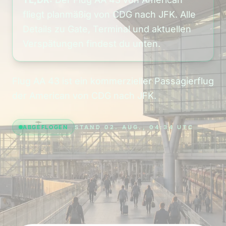
fliegt planmäßig von CDG nach JFK. Alle
Details zu Gate, Terminal und aktuellen
Verspätungen findest du unten.
Flug AA 43 ist ein kommerzieller Passagierflug
der American von CDG nach JFK.
ABGEFLOGEN
STAND 02. AUG., 04:34 UTC