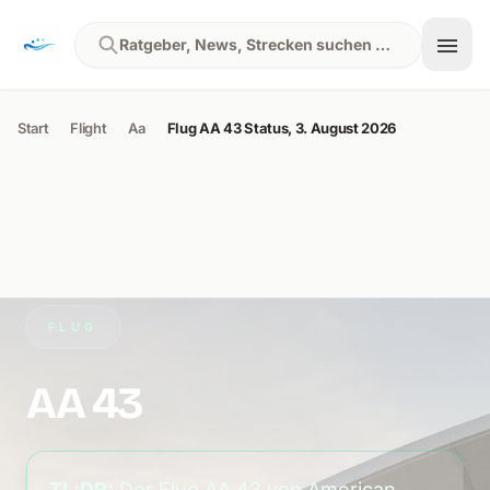
Skip to content
Ratgeber, News, Strecken suchen …
Start
Flight
Aa
Flug AA 43 Status, 3. August 2026
FLUG
AA 43
TL;DR:
Der Flug AA 43 von American