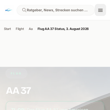
Skip to content
Ratgeber, News, Strecken suchen …
Start
Flight
Aa
Flug AA 37 Status, 3. August 2026
FLUG
AA 37
TL;DR:
Der Flug AA 37 von American