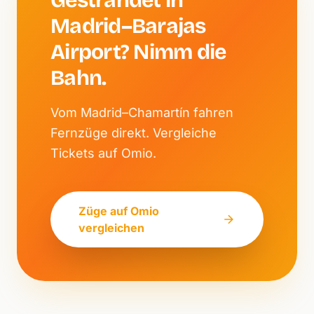
Gestrandet in
Madrid–Barajas
Airport? Nimm die
Bahn.
Vom Madrid–Chamartín fahren
Fernzüge direkt. Vergleiche
Tickets auf Omio.
Züge auf Omio
vergleichen