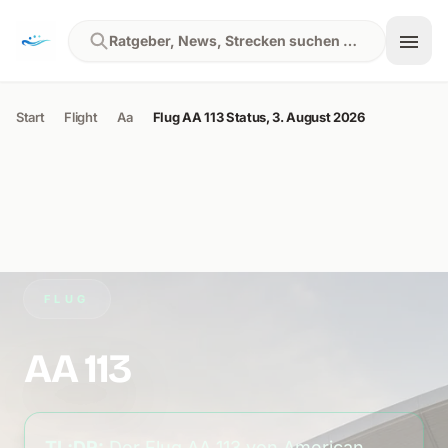
Skip to content
Ratgeber, News, Strecken suchen …
Start
Flight
Aa
Flug AA 113 Status, 3. August 2026
FLUG
AA 113
TL;DR:
Der Flug AA 113 von American