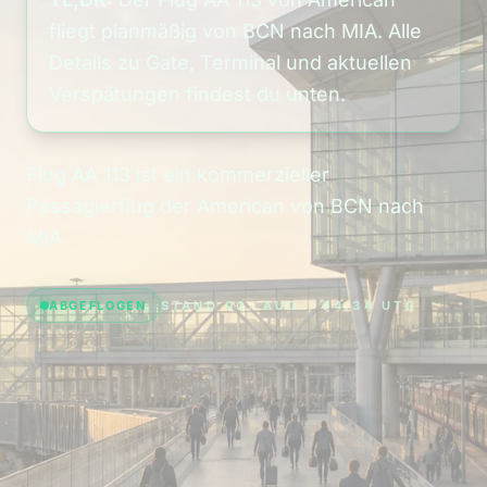
fliegt planmäßig von BCN nach MIA. Alle
Details zu Gate, Terminal und aktuellen
Verspätungen findest du unten.
Flug AA 113 ist ein kommerzieller
Passagierflug der American von BCN nach
MIA.
ABGEFLOGEN
STAND 02. AUG., 04:34 UTC