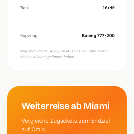
Plan
16:40
Flugzeug
Boeing 777-200
Snapshot von 02. Aug., 04:34 UTC UTC. Status kann
sich inzwischen geändert haben.
Weiterreise ab Miami
Vergleiche Zugtickets zum Endziel
auf Omio.