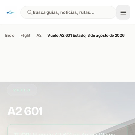
Skip to content
Busca guías, noticias, rutas...
Inicio
Flight
A2
Vuelo A2 601 Estado, 3 de agosto de 2026
VUELO
A2 601
TL;DR:
El vuelo A2 601 de Anima Wings