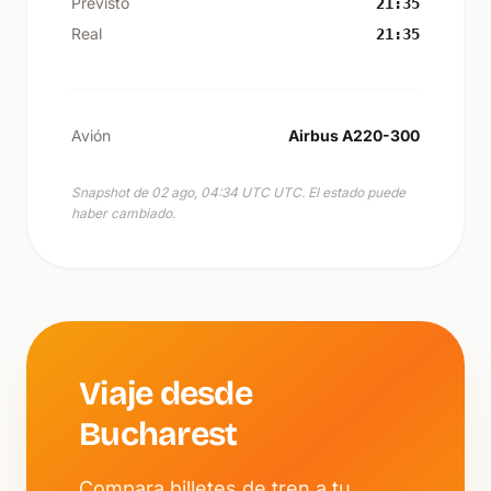
Previsto
21:35
Real
21:35
Avión
Airbus A220-300
Snapshot de 02 ago, 04:34 UTC UTC. El estado puede
haber cambiado.
Viaje desde
Bucharest
Compara billetes de tren a tu