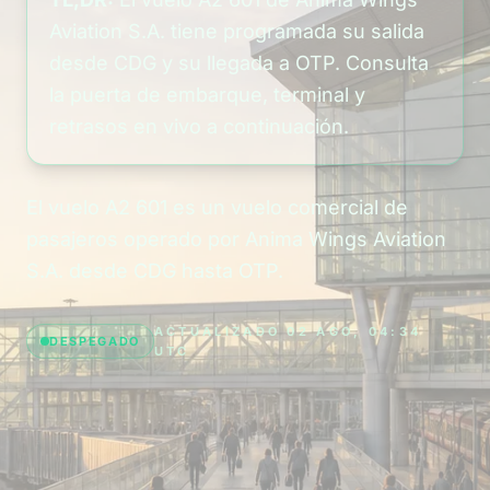
Aviation S.A. tiene programada su salida
desde CDG y su llegada a OTP. Consulta
la puerta de embarque, terminal y
retrasos en vivo a continuación.
El vuelo A2 601 es un vuelo comercial de
pasajeros operado por Anima Wings Aviation
S.A. desde CDG hasta OTP.
ACTUALIZADO 02 AGO, 04:34
DESPEGADO
UTC